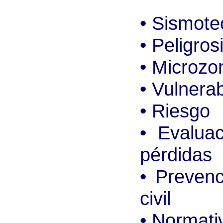
• Sismote
• Peligros
• Microzo
• Vulnerab
• Riesgo
• Evalua
pérdidas
• Prevenc
civil
• Normati