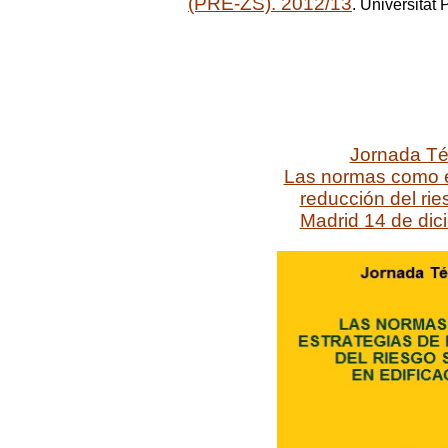
(PRE-ZS). 2012/13
. Universitat
Jornada Té
Las normas como e
reducción del rie
Madrid 14 de dic